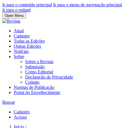
Ir para o conteúdo principal
Ir para o menu de navegação principal
Ir para o rodapé
Open Menu
Atual
Cadastro
Todas as Edições
Outras Edições
Notícias
Sobre
Sobre a Revista
Submissão
Corpo Editorial
Declaração de Privacidade
Contato
Normas de Publicação
Portal do Envelhecimento
Buscar
Cadastro
Acesso
Início
/