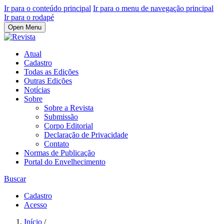
Ir para o conteúdo principal
Ir para o menu de navegação principal
Ir para o rodapé
Open Menu
Atual
Cadastro
Todas as Edições
Outras Edições
Notícias
Sobre
Sobre a Revista
Submissão
Corpo Editorial
Declaração de Privacidade
Contato
Normas de Publicação
Portal do Envelhecimento
Buscar
Cadastro
Acesso
Início
/