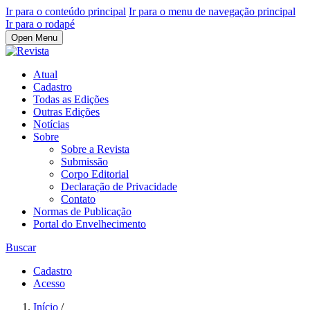
Ir para o conteúdo principal
Ir para o menu de navegação principal
Ir para o rodapé
Open Menu
Atual
Cadastro
Todas as Edições
Outras Edições
Notícias
Sobre
Sobre a Revista
Submissão
Corpo Editorial
Declaração de Privacidade
Contato
Normas de Publicação
Portal do Envelhecimento
Buscar
Cadastro
Acesso
Início
/