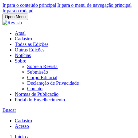
Ir para o conteúdo principal
Ir para o menu de navegação principal
Ir para o rodapé
Open Menu
Atual
Cadastro
Todas as Edições
Outras Edições
Notícias
Sobre
Sobre a Revista
Submissão
Corpo Editorial
Declaração de Privacidade
Contato
Normas de Publicação
Portal do Envelhecimento
Buscar
Cadastro
Acesso
Início
/