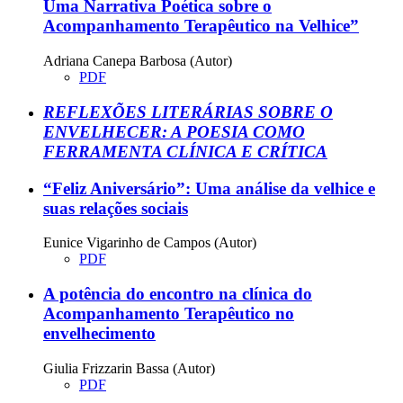
Uma Narrativa Poética sobre o
Acompanhamento Terapêutico na Velhice”
Adriana Canepa Barbosa (Autor)
PDF
REFLEXÕES LITERÁRIAS SOBRE O
ENVELHECER: A POESIA COMO
FERRAMENTA CLÍNICA E CRÍTICA
“Feliz Aniversário”: Uma análise da velhice e
suas relações sociais
Eunice Vigarinho de Campos (Autor)
PDF
A potência do encontro na clínica do
Acompanhamento Terapêutico no
envelhecimento
Giulia Frizzarin Bassa (Autor)
PDF