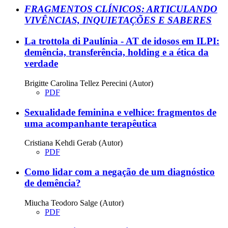
FRAGMENTOS CLÍNICOS: ARTICULANDO
VIVÊNCIAS, INQUIETAÇÕES E SABERES
La trottola di Paulínia - AT de idosos em ILPI:
demência, transferência, holding e a ética da
verdade
Brigitte Carolina Tellez Perecini (Autor)
PDF
Sexualidade feminina e velhice: fragmentos de
uma acompanhante terapêutica
Cristiana Kehdi Gerab (Autor)
PDF
Como lidar com a negação de um diagnóstico
de demência?
Miucha Teodoro Salge (Autor)
PDF