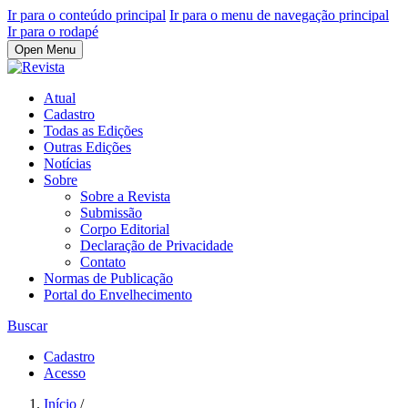
Ir para o conteúdo principal
Ir para o menu de navegação principal
Ir para o rodapé
Open Menu
Atual
Cadastro
Todas as Edições
Outras Edições
Notícias
Sobre
Sobre a Revista
Submissão
Corpo Editorial
Declaração de Privacidade
Contato
Normas de Publicação
Portal do Envelhecimento
Buscar
Cadastro
Acesso
Início
/