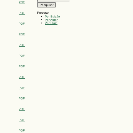
PDF
Procurar
PDF
Por Edição
Por Autor
Por título
PDF
PDF
PDF
PDF
PDF
PDF
PDF
PDF
PDF
PDF
PDF