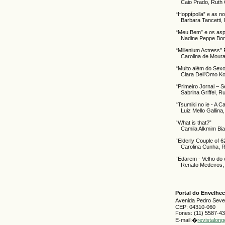
Caio Prado, Ruth
“Hoppípolla” e as 
Barbara Tancetti,
“Meu Bem” e os asp
Nadine Peppe Bon
“Millenium Actress”
Carolina de Mour
“Muito além do Sexo
Clara Dell’Omo Ko
“Primeiro Jornal – 
Sabrina Griffel, 
“Tsumiki no ie - A 
Luiz Mello Gallin
“What is that?”
Camila Alkmim Bi
“Elderly Couple of 6
Carolina Cunha, 
“Edarem - Velho do
Renato Medeiros,
Portal do Envelh
Avenida Pedro Severi
CEP: 04310-060
Fones: (11) 5587-4
E-mail:�
revistalon