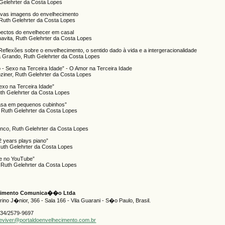
 Gelehrter da Costa Lopes
novas imagens do envelhecimento
 Ruth Gelehrter da Costa Lopes
ectos do envelhecer em casal
avita, Ruth Gelehrter da Costa Lopes
 Reflexões sobre o envelhecimento, o sentido dado à vida e a intergeracionalidade
a Grando, Ruth Gelehrter da Costa Lopes
 - Sexo na Terceira Idade” - O Amor na Terceira Idade
ziner, Ruth Gelehrter da Costa Lopes
Sexo na Terceira Idade”
Ruth Gelehrter da Costa Lopes
Casa em pequenos cubinhos”
a, Ruth Gelehrter da Costa Lopes
anco, Ruth Gelehrter da Costa Lopes
2 years plays piano”
Ruth Gelehrter da Costa Lopes
 e no YouTube”
 Ruth Gelehrter da Costa Lopes
ecimento Comunica��o Ltda
no J�nior, 366 - Sala 166 - Vila Guarani - S�o Paulo, Brasil.
334/2579-9697
geviver@portaldoenvelhecimento.com.br