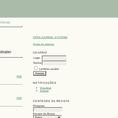
TÍCIAS
OPEN JOURNAL SYSTEMS
Ajuda do sistema
humano
USUÁRIO
Login
Senha
Lembrar usuário
PDF
NOTIFICAÇÕES
Visualizar
Assinar
PDF
CONTEÚDO DA REVISTA
Pesquisa
Escopo da Busca