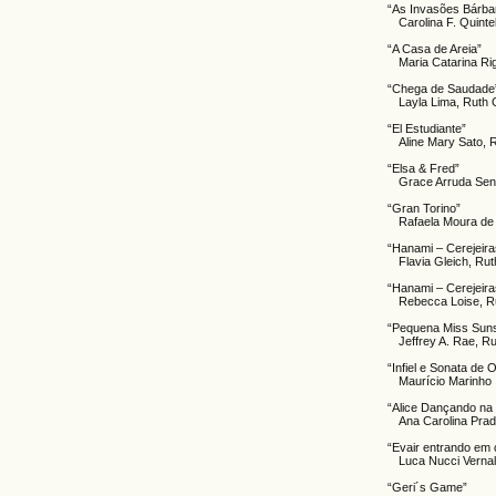
“As Invasões Bárba
Carolina F. Quint
“A Casa de Areia”
Maria Catarina Ri
“Chega de Saudade
Layla Lima, Ruth 
“El Estudiante”
Aline Mary Sato, 
“Elsa & Fred”
Grace Arruda Sen
“Gran Torino”
Rafaela Moura de
“Hanami – Cerejeiras
Flavia Gleich, Ru
“Hanami – Cerejeiras
Rebecca Loise, R
“Pequena Miss Suns
Jeffrey A. Rae, R
“Infiel e Sonata de 
Maurício Marinho 
“Alice Dançando na
Ana Carolina Prad
“Evair entrando em 
Luca Nucci Verna
“Geri´s Game”