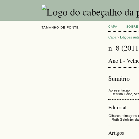
CAPA
SOBRE
TAMANHO DE FONTE
Capa
>
Edições ant
n. 8 (2011
Ano I - Velh
Sumário
Apresentação
Beltrina Côrte, V
Editorial
Olhares e imagens
Ruth Gelehrter d
Artigos