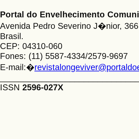
Portal do Envelhecimento Comu
Avenida Pedro Severino J�nior, 366 
Brasil.
CEP: 04310-060
Fones: (11) 5587-4334/2579-9697
E-mail:�
revistalongeviver@portald
_____________________________
ISSN
2596-027X