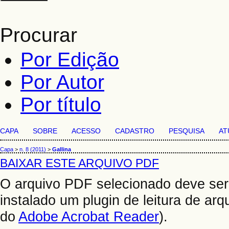
Procurar
Por Edição
Por Autor
Por título
CAPA
SOBRE
ACESSO
CADASTRO
PESQUISA
AT
Capa
>
n. 8 (2011)
>
Gallina
BAIXAR ESTE ARQUIVO PDF
O arquivo PDF selecionado deve ser
instalado um plugin de leitura de ar
do
Adobe Acrobat Reader
).