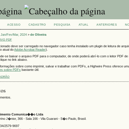
ACESSO
CADASTRO
PESQUISA
ATUAL
ANTERIORES
NO
I Jan/Fev/Mar, 2024
>
de Oliveira
IVO PDF
ionado deve ser carregado no navegador caso tenha instalado um plugin de leitura de arqu
o atual do
Adobe Acrobat Reader
).
ode-se baixar o arquivo PDF para o computador, de onde poderá abrí-lo com o leitor PDF de 
lique no link abaixo.
formações sobre como imprimir, salvar e trabalhar com PDFs, a Highwire Press oferece um
tes sobre PDFs
bastante útil.
PADRÃO
tos
amentos.
ecimento Comunica��o Ltda
no J�nior, 366 - Sala 166 - Vila Guarani - S�o Paulo, Brasil.
334/2579-9697