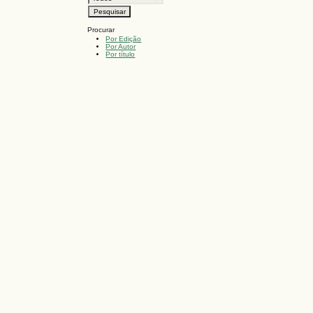
Procurar
Por Edição
Por Autor
Por título