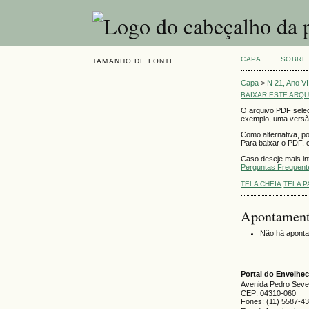
CAPA
SOBRE
TAMANHO DE FONTE
Capa
>
N 21, Ano V
BAIXAR ESTE ARQU
O arquivo PDF selec
exemplo, uma versã
Como alternativa, p
Para baixar o PDF, c
Caso deseje mais in
Perguntas Frequen
TELA CHEIA
TELA 
Apontamen
Não há apont
Portal do Envelh
Avenida Pedro Severi
CEP: 04310-060
Fones: (11) 5587-4