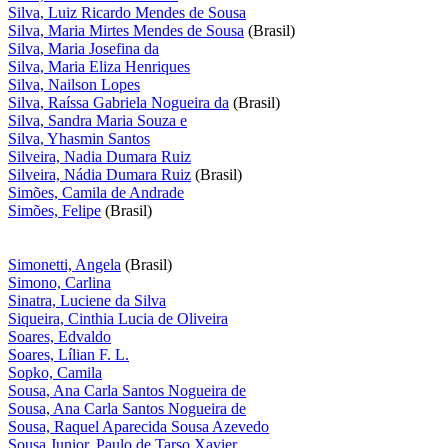
Silva, Luiz Ricardo Mendes de Sousa
Silva, Maria Mirtes Mendes de Sousa
(Brasil)
Silva, Maria Josefina da
Silva, Maria Eliza Henriques
Silva, Nailson Lopes
Silva, Raíssa Gabriela Nogueira da
(Brasil)
Silva, Sandra Maria Souza e
Silva, Yhasmin Santos
Silveira, Nadia Dumara Ruiz
Silveira, Nádia Dumara Ruiz
(Brasil)
Simões, Camila de Andrade
Simões, Felipe
(Brasil)
Simonetti, Angela
(Brasil)
Simono, Carlina
Sinatra, Luciene da Silva
Siqueira, Cinthia Lucia de Oliveira
Soares, Edvaldo
Soares, Lílian F. L.
Sopko, Camila
Sousa, Ana Carla Santos Nogueira de
Sousa, Ana Carla Santos Nogueira de
Sousa, Raquel Aparecida Sousa Azevedo
Sousa Junior, Paulo de Tarso Xavier