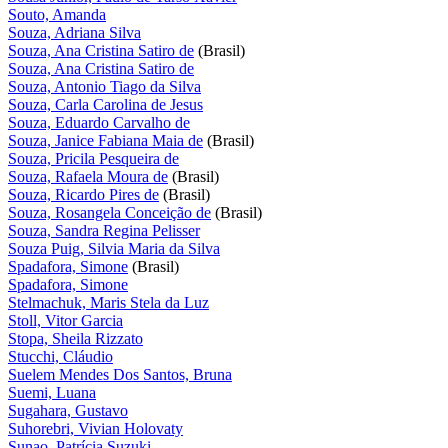
Souto, Amanda
Souza, Adriana Silva
Souza, Ana Cristina Satiro de
(Brasil)
Souza, Ana Cristina Satiro de
Souza, Antonio Tiago da Silva
Souza, Carla Carolina de Jesus
Souza, Eduardo Carvalho de
Souza, Janice Fabiana Maia de
(Brasil)
Souza, Pricila Pesqueira de
Souza, Rafaela Moura de
(Brasil)
Souza, Ricardo Pires de
(Brasil)
Souza, Rosangela Conceição de
(Brasil)
Souza, Sandra Regina Pelisser
Souza Puig, Silvia Maria da Silva
Spadafora, Simone
(Brasil)
Spadafora, Simone
Stelmachuk, Maris Stela da Luz
Stoll, Vitor Garcia
Stopa, Sheila Rizzato
Stucchi, Cláudio
Suelem Mendes Dos Santos, Bruna
Suemi, Luana
Sugahara, Gustavo
Suhorebri, Vivian Holovaty
Sunao, Patrícia Suzuki