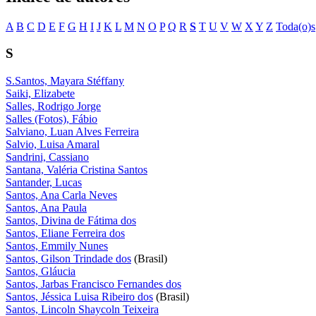
A
B
C
D
E
F
G
H
I
J
K
L
M
N
O
P
Q
R
S
T
U
V
W
X
Y
Z
Toda(o)s
S
S.Santos, Mayara Stéffany
Saiki, Elizabete
Salles, Rodrigo Jorge
Salles (Fotos), Fábio
Salviano, Luan Alves Ferreira
Salvio, Luisa Amaral
Sandrini, Cassiano
Santana, Valéria Cristina Santos
Santander, Lucas
Santos, Ana Carla Neves
Santos, Ana Paula
Santos, Divina de Fátima dos
Santos, Eliane Ferreira dos
Santos, Emmily Nunes
Santos, Gilson Trindade dos
(Brasil)
Santos, Gláucia
Santos, Jarbas Francisco Fernandes dos
Santos, Jéssica Luisa Ribeiro dos
(Brasil)
Santos, Lincoln Shaycoln Teixeira