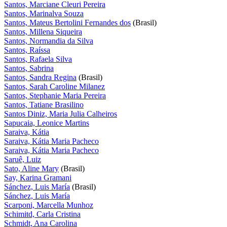
Santos, Marciane Cleuri Pereira
Santos, Marinalva Souza
Santos, Mateus Bertolini Fernandes dos
(Brasil)
Santos, Millena Siqueira
Santos, Normandia da Silva
Santos, Raíssa
Santos, Rafaela Silva
Santos, Sabrina
Santos, Sandra Regina
(Brasil)
Santos, Sarah Caroline Milanez
Santos, Stephanie Maria Pereira
Santos, Tatiane Brasilino
Santos Diniz, Maria Julia Calheiros
Sapucaia, Leonice Martins
Saraiva, Kátia
Saraiva, Kátia Maria Pacheco
Saraiva, Kátia Maria Pacheco
Saruê, Luiz
Sato, Aline Mary
(Brasil)
Say, Karina Gramani
Sánchez, Luis María
(Brasil)
Sánchez, Luis María
Scarponi, Marcella Munhoz
Schimitd, Carla Cristina
Schmidt, Ana Carolina