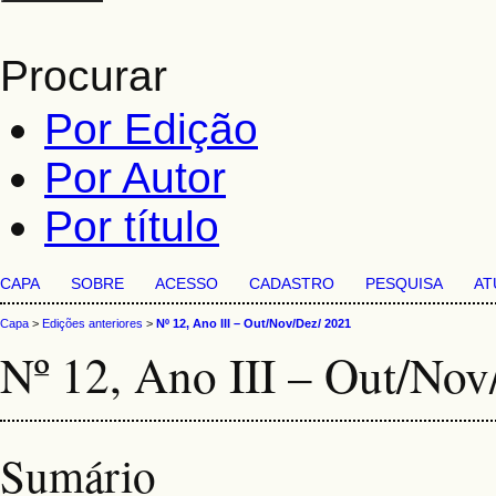
Procurar
Por Edição
Por Autor
Por título
CAPA
SOBRE
ACESSO
CADASTRO
PESQUISA
AT
Capa
>
Edições anteriores
>
Nº 12, Ano III – Out/Nov/Dez/ 2021
Nº 12, Ano III – Out/Nov
Sumário