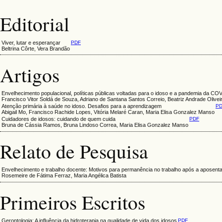
Editorial
Viver, lutar e esperançar
PDF
Beltrina Côrte, Vera Brandão
Artigos
Envelhecimento populacional, políticas públicas voltadas para o idoso e a pandemia da C
Francisco Vitor Soldá de Souza, Adriano de Santana Santos Correio, Beatriz Andrade Olivei
Atenção primária à saúde no idoso. Desafios para a aprendizagem
P
Abigail Mo, Francisco Rachide Lopes, Vitória Melaré Caran, Maria Elisa Gonzalez Manso
Cuidadores de idosos: cuidando de quem cuida
PDF
Bruna de Cássia Ramos, Bruna Lindoso Correa, Maria Elisa Gonzalez Manso
Relato de Pesquisa
Envelhecimento e trabalho docente: Motivos para permanência no trabalho após a aposenta
Rosemeire de Fátima Ferraz, Maria Angélica Batista
Primeiros Escritos
Gerontologia: A influência da hidroterapia na qualidade de vida dos idosos
PDF