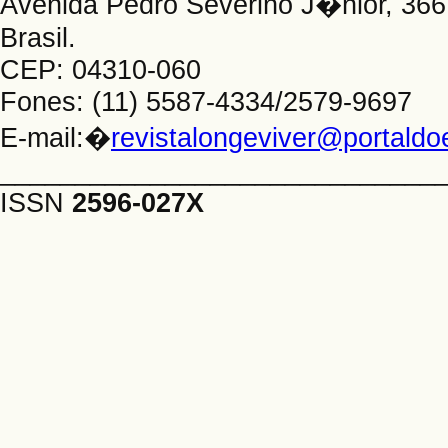
Avenida Pedro Severino J�nior, 366 
Brasil.
CEP: 04310-060
Fones: (11) 5587-4334/2579-9697
E-mail:�
revistalongeviver@portald
_____________________________
ISSN
2596-027X