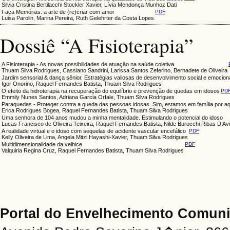
Silvia Cristina Bertilacchi Stockler Xavier, Lívia Mendonça Munhoz Dati
Faça Memórias: a arte de (re)criar com amor
PDF
Luisa Parolin, Marina Pereira, Ruth Gelehrter da Costa Lopes
Dossiê “A Fisioterapia”
A Fisioterapia - As novas possibilidades de atuação na saúde coletiva
Thuam Silva Rodrigues, Cassiano Sandrini, Larissa Santos Zeferino, Bernadete de Oliveira
Jardim sensorial & dança sênior. Estratégias valiosas de desenvolvimento social e emocion
Igor Onorino, Raquel Fernandes Batista, Thuam Silva Rodrigues
O efeito da hidroterapia na recuperação do equilíbrio e prevenção de quedas em idosos
PD
Emmily Nunes Santos, Adriana Garcia Orfale, Thuam Silva Rodrigues
Paraquedas - Proteger contra a queda das pessoas idosas. Sim, estamos em família por aq
Erica Rodrigues Bogea, Raquel Fernandes Batista, Thuam Silva Rodrigues
Uma senhora de 104 anos mudou a minha mentalidade. Estimulando o potencial do idoso
Lucas Francisco de Oliveira Teixeira, Raquel Fernandes Batista, Nilde Burocchi Ribas D’Av
A realidade virtual e o idoso com sequelas de acidente vascular encefálico
PDF
Kelly Oliveira de Lima, Angela Mitzi Hayashi-Xavier, Thuam Silva Rodrigues
Multidimensionalidade da velhice
PDF
Valquiria Regina Cruz, Raquel Fernandes Batista, Thuam Silva Rodrigues
Portal do Envelhecimento Comu