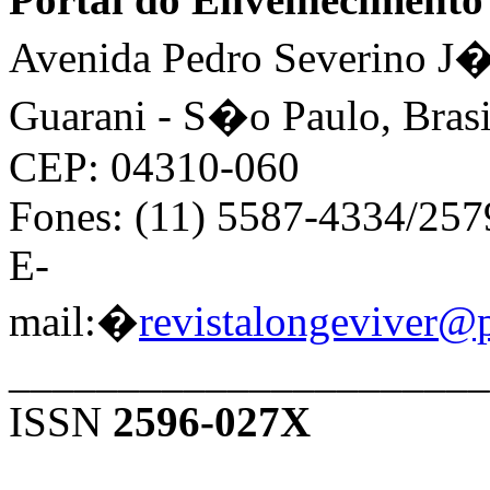
Avenida Pedro Severino J�n
Guarani - S�o Paulo, Brasi
CEP: 04310-060
Fones: (11) 5587-4334/25
E-
mail:�
revistalongeviver@
______________________
ISSN
2596-027X