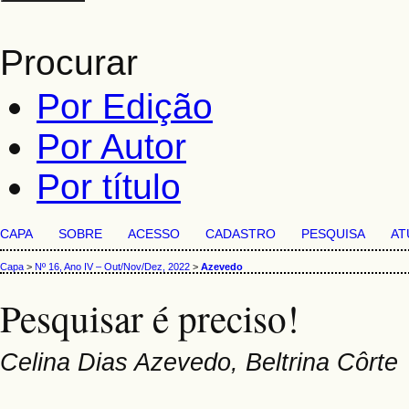
Procurar
Por Edição
Por Autor
Por título
CAPA
SOBRE
ACESSO
CADASTRO
PESQUISA
AT
Capa
>
Nº 16, Ano IV – Out/Nov/Dez, 2022
>
Azevedo
Pesquisar é preciso!
Celina Dias Azevedo, Beltrina Côrte