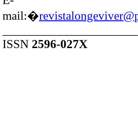
mail:�
revistalongeviver@
______________________
ISSN
2596-027X