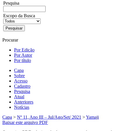
Pesquisa
Escopo da Busca
Procurar
Por Edição
Por Autor
Por título
Capa
Sobre
Acesso
Cadastro
Pesquisa
Atual
Anteriores
Notícias
Capa
>
Nº 11, Ano III – Jul/Ago/Set/ 2021
>
Yamaji
Baixar este arquivo PDF