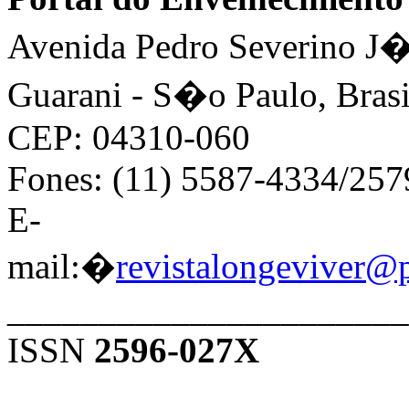
Avenida Pedro Severino J�n
Guarani - S�o Paulo, Brasi
CEP: 04310-060
Fones: (11) 5587-4334/25
E-
mail:�
revistalongeviver@
______________________
ISSN
2596-027X