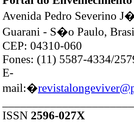
Avenida Pedro Severino J�n
Guarani - S�o Paulo, Brasi
CEP: 04310-060
Fones: (11) 5587-4334/25
E-
mail:�
revistalongeviver@
______________________
ISSN
2596-027X