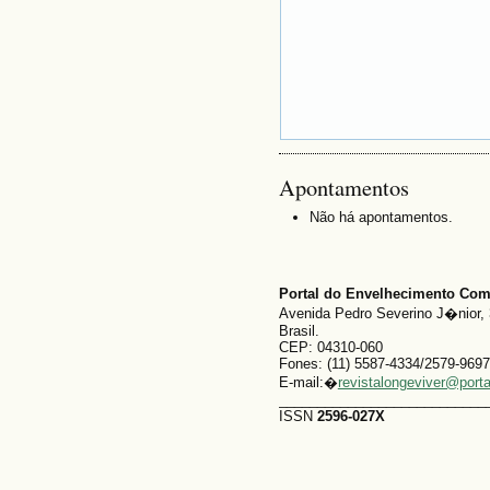
Apontamentos
Não há apontamentos.
Portal do Envelhecimento Co
Avenida Pedro Severino J�nior, 
Brasil.
CEP: 04310-060
Fones: (11) 5587-4334/2579-9697
E-mail:�
revistalongeviver@port
___________________________
ISSN
2596-027X