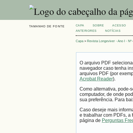
CAPA
SOBRE
ACESSO
TAMANHO DE FONTE
ANTERIORES
NOTÍCIAS
Capa
>
Revista Longeviver - Ano I - N
O arquivo PDF seleciona
navegador caso tenha ins
arquivos PDF (por exemp
Acrobat Reader
).
Como alternativa, pode-s
computador, de onde pode
sua preferência. Para bai
Caso deseje mais informa
e trabalhar com PDFs, a
página de
Perguntas Fre