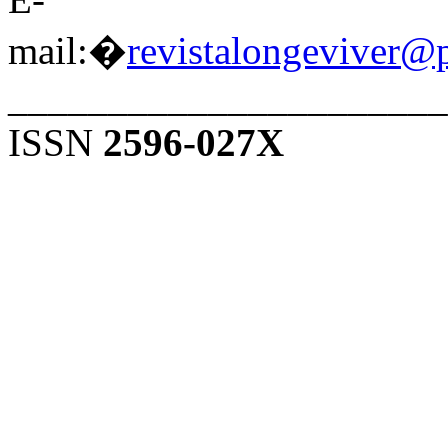
mail:�
revistalongeviver@
______________________
ISSN
2596-027X