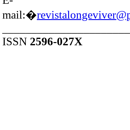
mail:�
revistalongeviver@
______________________
ISSN
2596-027X