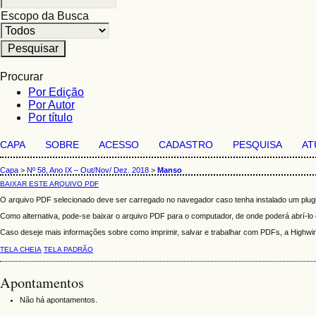
Escopo da Busca
Procurar
Por Edição
Por Autor
Por título
CAPA
SOBRE
ACESSO
CADASTRO
PESQUISA
AT
Capa
>
Nº 58, Ano IX – Out/Nov/ Dez. 2018
>
Manso
BAIXAR ESTE ARQUIVO PDF
O arquivo PDF selecionado deve ser carregado no navegador caso tenha instalado um plugi
Como alternativa, pode-se baixar o arquivo PDF para o computador, de onde poderá abrí-lo c
Caso deseje mais informações sobre como imprimir, salvar e trabalhar com PDFs, a Highw
TELA CHEIA
TELA PADRÃO
Apontamentos
Não há apontamentos.