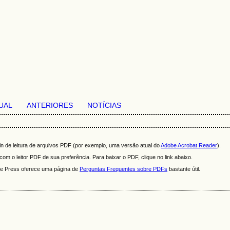
UAL
ANTERIORES
NOTÍCIAS
n de leitura de arquivos PDF (por exemplo, uma versão atual do
Adobe Acrobat Reader
).
om o leitor PDF de sua preferência. Para baixar o PDF, clique no link abaixo.
ire Press oferece uma página de
Perguntas Frequentes sobre PDFs
bastante útil.