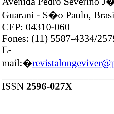
Avenida Pedro Severino J�n
Guarani - S�o Paulo, Brasi
CEP: 04310-060
Fones: (11) 5587-4334/25
E-
mail:�
revistalongeviver@
______________________
ISSN
2596-027X