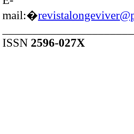
mail:�
revistalongeviver@
______________________
ISSN
2596-027X