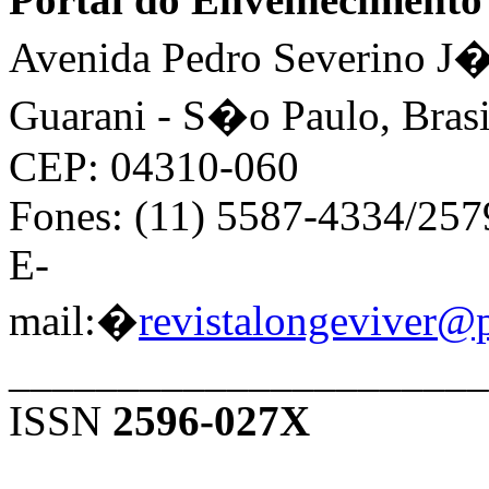
Avenida Pedro Severino J�n
Guarani - S�o Paulo, Brasi
CEP: 04310-060
Fones: (11) 5587-4334/25
E-
mail:�
revistalongeviver@
______________________
ISSN
2596-027X