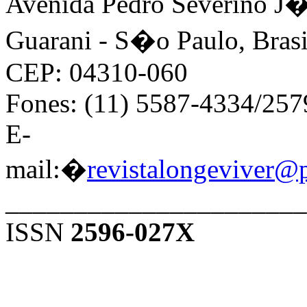
Avenida Pedro Severino J�n
Guarani - S�o Paulo, Brasi
CEP: 04310-060
Fones: (11) 5587-4334/25
E-
mail:�
revistalongeviver@
______________________
ISSN
2596-027X