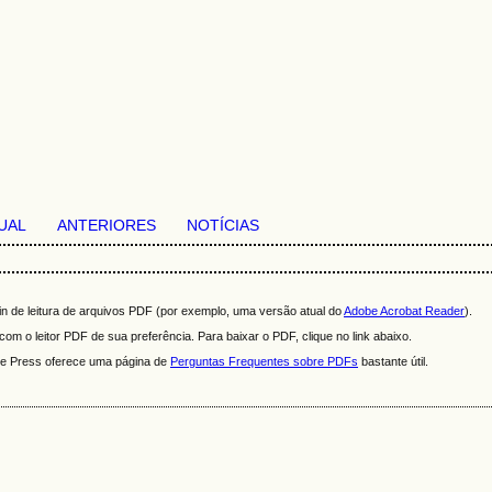
UAL
ANTERIORES
NOTÍCIAS
n de leitura de arquivos PDF (por exemplo, uma versão atual do
Adobe Acrobat Reader
).
om o leitor PDF de sua preferência. Para baixar o PDF, clique no link abaixo.
ire Press oferece uma página de
Perguntas Frequentes sobre PDFs
bastante útil.