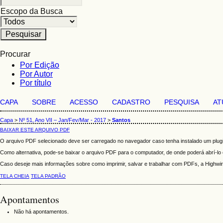
Escopo da Busca
Procurar
Por Edição
Por Autor
Por título
CAPA
SOBRE
ACESSO
CADASTRO
PESQUISA
AT
Capa
>
Nº 51, Ano VII – Jan/Fev/Mar - 2017
>
Santos
BAIXAR ESTE ARQUIVO PDF
O arquivo PDF selecionado deve ser carregado no navegador caso tenha instalado um plugi
Como alternativa, pode-se baixar o arquivo PDF para o computador, de onde poderá abrí-lo c
Caso deseje mais informações sobre como imprimir, salvar e trabalhar com PDFs, a Highw
TELA CHEIA
TELA PADRÃO
Apontamentos
Não há apontamentos.