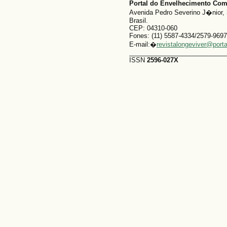
Portal do Envelhecimento Co
Avenida Pedro Severino J�nior, 
Brasil.
CEP: 04310-060
Fones: (11) 5587-4334/2579-9697
E-mail:�
revistalongeviver@port
___________________________
ISSN
2596-027X