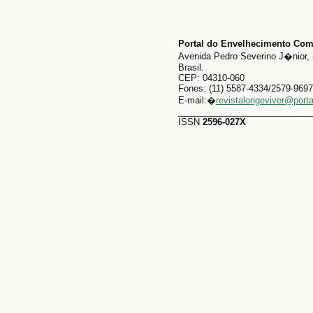
Portal do Envelhecimento Co
Avenida Pedro Severino J�nior, 
Brasil.
CEP: 04310-060
Fones: (11) 5587-4334/2579-9697
E-mail:�
revistalongeviver@port
___________________________
ISSN
2596-027X