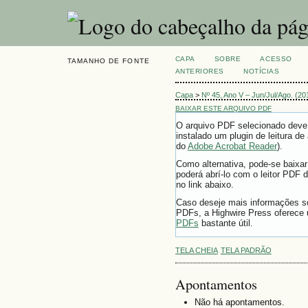
CAPA
SOBRE
ACESSO
TAMANHO DE FONTE
ANTERIORES
NOTÍCIAS
Capa
>
Nº 45, Ano V – Jun/Jul/Ago. (20
BAIXAR ESTE ARQUIVO PDF
O arquivo PDF selecionado deve
instalado um plugin de leitura d
do
Adobe Acrobat Reader
).
Como alternativa, pode-se baixa
poderá abrí-lo com o leitor PDF d
no link abaixo.
Caso deseje mais informações so
PDFs, a Highwire Press oferece
PDFs
bastante útil.
TELA CHEIA
TELA PADRÃO
Apontamentos
Não há apontamentos.