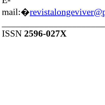
mail:�
revistalongeviver@
______________________
ISSN
2596-027X