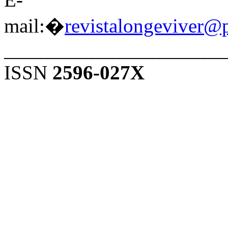
mail:�
revistalongeviver@
______________________
ISSN
2596-027X