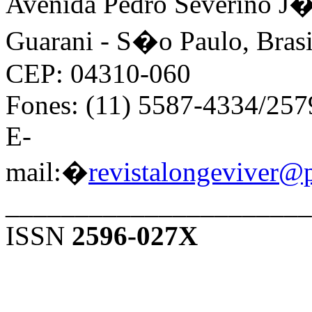
Avenida Pedro Severino J�n
Guarani - S�o Paulo, Brasi
CEP: 04310-060
Fones: (11) 5587-4334/25
E-
mail:�
revistalongeviver@
______________________
ISSN
2596-027X