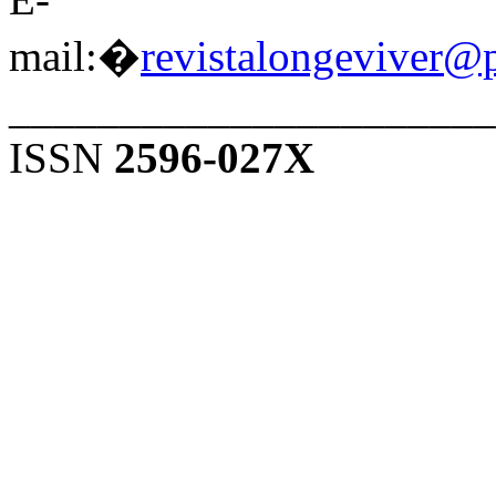
mail:�
revistalongeviver@
______________________
ISSN
2596-027X