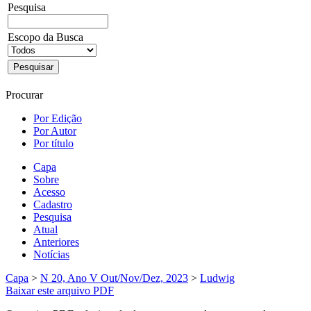
Pesquisa
Escopo da Busca
Procurar
Por Edição
Por Autor
Por título
Capa
Sobre
Acesso
Cadastro
Pesquisa
Atual
Anteriores
Notícias
Capa
>
N 20, Ano V Out/Nov/Dez, 2023
>
Ludwig
Baixar este arquivo PDF