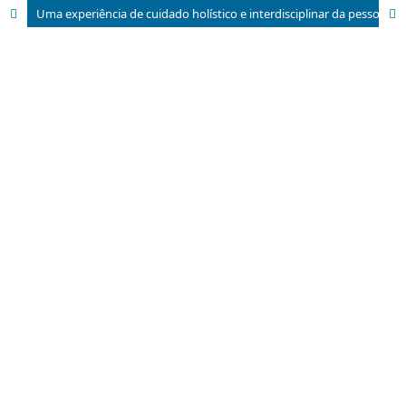
Uma experiência de cuidado holístico e interdisciplinar da pessoa idosa com Alzheimer e outras demências e de seus cuidadores: a importância da abordagem integral na promoção da saúde e do bem-estar