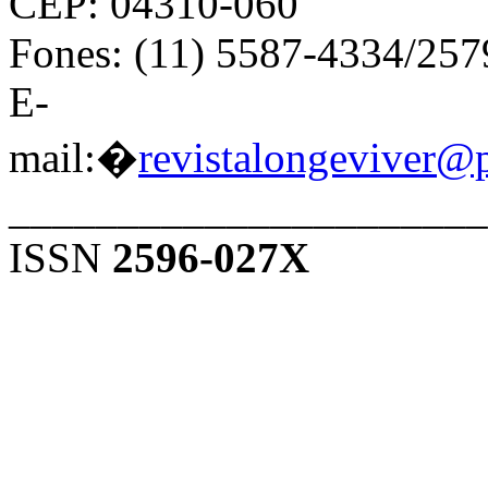
CEP: 04310-060
Fones: (11) 5587-4334/25
E-
mail:�
revistalongeviver@
______________________
ISSN
2596-027X