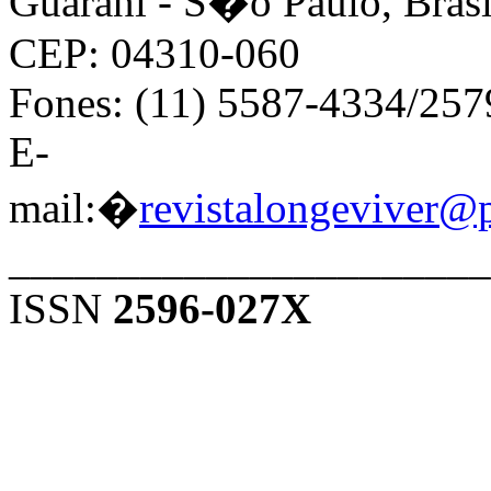
Guarani - S�o Paulo, Brasi
CEP: 04310-060
Fones: (11) 5587-4334/25
E-
mail:�
revistalongeviver@
______________________
ISSN
2596-027X