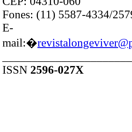
CEP: 04310-060
Fones: (11) 5587-4334/25
E-
mail:�
revistalongeviver@
______________________
ISSN
2596-027X