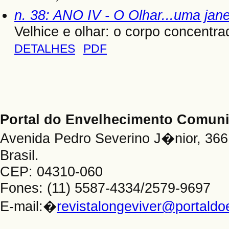
n. 38: ANO IV - O Olhar...uma jan
Velhice e olhar: o corpo concentra
DETALHES
PDF
Portal do Envelhecimento Comu
Avenida Pedro Severino J�nior, 366 
Brasil.
CEP: 04310-060
Fones: (11) 5587-4334/2579-9697
E-mail:�
revistalongeviver@portald
_____________________________