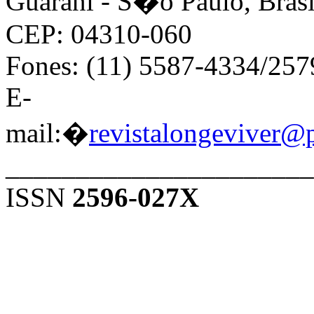
Guarani - S�o Paulo, Brasi
CEP: 04310-060
Fones: (11) 5587-4334/25
E-
mail:�
revistalongeviver@
______________________
ISSN
2596-027X