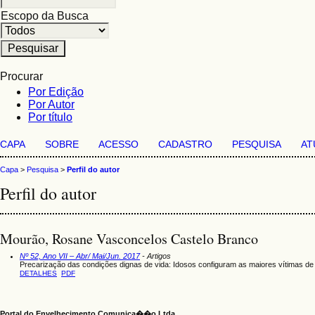
Escopo da Busca
Procurar
Por Edição
Por Autor
Por título
CAPA
SOBRE
ACESSO
CADASTRO
PESQUISA
AT
Capa
>
Pesquisa
>
Perfil do autor
Perfil do autor
Mourão, Rosane Vasconcelos Castelo Branco
Nº 52, Ano VII – Abr/ Mai/Jun. 2017
- Artigos
Precarização das condições dignas de vida: Idosos configuram as maiores vítimas de v
DETALHES
PDF
Portal do Envelhecimento Comunica��o Ltda