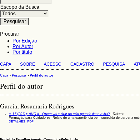
Escopo da Busca
Procurar
Por Edição
Por Autor
Por título
CAPA
SOBRE
ACESSO
CADASTRO
PESQUISA
AT
Capa
>
Pesquisa
>
Perfil do autor
Perfil do autor
Garcia, Rosamaria Rodrigues
n. 17 (2011): ANO II - Quem vai cuidar de mim quando ficar velha?
- Relatos
Formação para Cuidadores. Relato de uma experiência bem sucedida de parceria entr
DETALHES
PDF
Portal do Envelhecimento Comunica��o Ltda