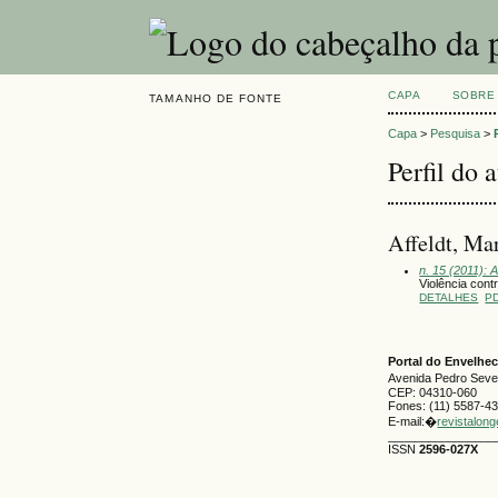
CAPA
SOBRE
TAMANHO DE FONTE
Capa
>
Pesquisa
>
Perfil do 
Affeldt, Ma
n. 15 (2011): 
Violência cont
DETALHES
P
Portal do Envelh
Avenida Pedro Severi
CEP: 04310-060
Fones: (11) 5587-4
E-mail:�
revistalon
________________
ISSN
2596-027X