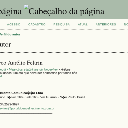
ACESSO
CADASTRO
PESQUISA
ATUAL
ANTERIORES
NO
Perfil do autor
autor
rco Aurélio Feltrin
Ano II - Meandros e labirintos do longeviver
- Artigos
ra idosos: um ato que deve ser combatido por todos nós
DF
ecimento Comunica��o Ltda
no J�nior, 366 - Sala 166 - Vila Guarani - S�o Paulo, Brasil.
334/2579-9697
geviver@portaldoenvelhecimento.com.br
_______________________________