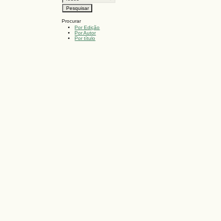
Procurar
Por Edição
Por Autor
Por título