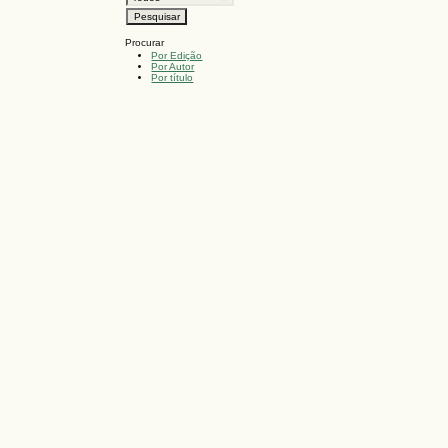
Procurar
Por Edição
Por Autor
Por título