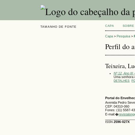
CAPA
SOBRE
TAMANHO DE FONTE
Capa
>
Pesquisa
>
Perfil do 
Teixeira, Lu
Nº 12, Ano III
Uma senhora d
DETALHES
P
Portal do Envelh
Avenida Pedro Severi
CEP: 04310-060
Fones: (11) 5587-4
E-mail:�
revistalon
________________
ISSN
2596-027X