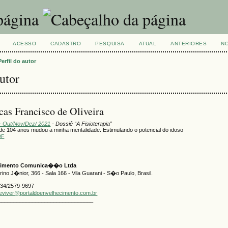
ACESSO
CADASTRO
PESQUISA
ATUAL
ANTERIORES
NO
Perfil do autor
autor
cas Francisco de Oliveira
 – Out/Nov/Dez/ 2021
- Dossiê “A Fisioterapia”
e 104 anos mudou a minha mentalidade. Estimulando o potencial do idoso
DF
ecimento Comunica��o Ltda
no J�nior, 366 - Sala 166 - Vila Guarani - S�o Paulo, Brasil.
334/2579-9697
geviver@portaldoenvelhecimento.com.br
_______________________________