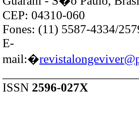
Guarani - S�o Paulo, Brasi
CEP: 04310-060
Fones: (11) 5587-4334/25
E-
mail:�
revistalongeviver@
______________________
ISSN
2596-027X