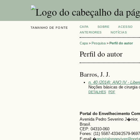
CAPA
SOBRE
ACESSO
TAMANHO DE FONTE
ANTERIORES
NOTÍCIAS
Capa
>
Pesquisa
>
Perfil do autor
Perfil do autor
Barros, J. J.
n. 40 (2014): ANO IV - Libe
Noções básicas de cirurgia o
DETALHES
PDF
Portal do Envelhecimento Co
Avenida Pedro Severino J�nior, 
Brasil.
CEP: 04310-060
Fones: (11) 5587-4334/2579-9697
E-mail:�
revistalongeviver@port