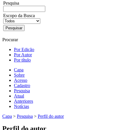
Pesquisa
Escopo da Busca
Procurar
Por Edição
Por Autor
Por título
Capa
Sobre
Acesso
Cadastro
Pesquisa
Atual
Anteriores
Notícias
Capa
>
Pesquisa
>
Perfil do autor
Perfil do autor