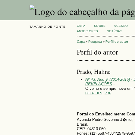
CAPA
SOBRE
ACESSO
TAMANHO DE FONTE
ANTERIORES
NOTÍCIAS
Capa
>
Pesquisa
>
Perfil do autor
Perfil do autor
Prado, Haline
Nº 43, Ano V (2014-2015) - 
REVELAÇÕES
-
O velho é sempre novo em “
DETALHES
PDF
Portal do Envelhecimento Co
Avenida Pedro Severino J�nior, 
Brasil.
CEP: 04310-060
Fones: (11) 5587-4334/2579-9697