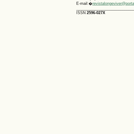
E-mail:�
revistalongeviver@port
___________________________
ISSN
2596-027X