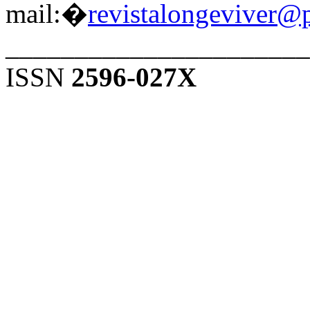
mail:�
revistalongeviver@
______________________
ISSN
2596-027X