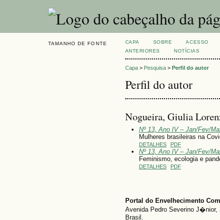
CAPA
SOBRE
ACESSO
TAMANHO DE FONTE
ANTERIORES
NOTÍCIAS
Capa
>
Pesquisa
>
Perfil do autor
Perfil do autor
Nogueira, Giulia Loren
Nº 13, Ano IV – Jan/Fev/Ma
Mulheres brasileiras na Cov
DETALHES
PDF
Nº 13, Ano IV – Jan/Fev/Ma
Feminismo, ecologia e pan
DETALHES
PDF
Portal do Envelhecimento Co
Avenida Pedro Severino J�nior, 
Brasil.