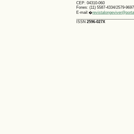
CEP: 04310-060
Fones: (11) 5587-4334/2579-9697
E-mail:�
revistalongeviver@port
___________________________
ISSN
2596-027X