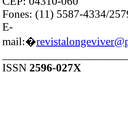
CEP: 04310-060
Fones: (11) 5587-4334/25
E-
mail:�
revistalongeviver@
______________________
ISSN
2596-027X