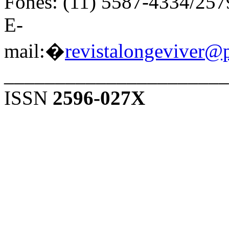
Fones: (11) 5587-4334/25
E-
mail:�
revistalongeviver@
______________________
ISSN
2596-027X